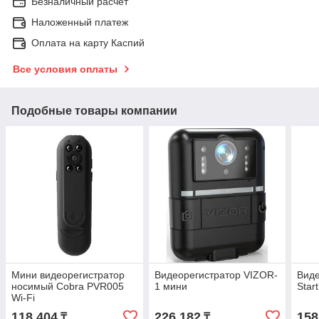
Безналичный расчет
Наложенный платеж
Оплата на карту Каспий
Все условия оплаты
Подобные товары компании
Мини видеорегистратор
Видеорегистратор VIZOR-
Виде
носимый Cobra PVR005
1 мини
Star
Wi-Fi
118 404
226 182
158
₸
₸