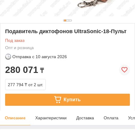
Подавитель диктофонов UltraSonic-18-Пульт
Под заказ
Опт и розница
Отправка с
10 августа 2026
280 071
₸
277 794 ₸
от 2 шт.
Купить
Описание
Характеристики
Доставка
Оплата
Усл