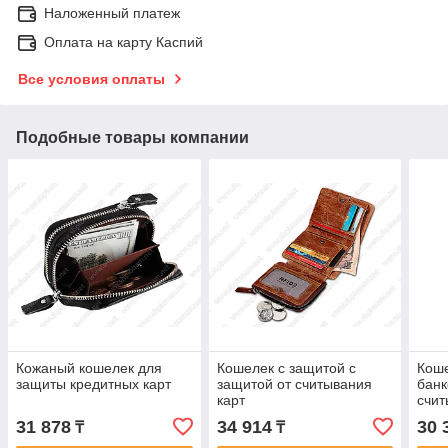
Наложенный платеж
Оплата на карту Каспий
Все условия оплаты
Подобные товары компании
Кожаный кошелек для
Кошелек с защитой с
Кош
защиты кредитных карт
защитой от считывания
банк
карт
счит
31 878
34 914
30 
₸
₸