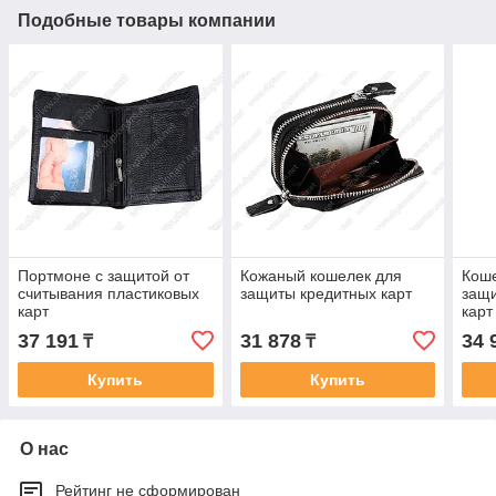
Подобные товары компании
Портмоне с защитой от
Кожаный кошелек для
Коше
считывания пластиковых
защиты кредитных карт
защи
карт
карт
37 191
31 878
34 
₸
₸
Купить
Купить
О нас
Рейтинг не сформирован