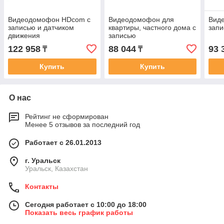
Видеодомофон HDcom с
Видеодомофон для
Виде
записью и датчиком
квартиры, частного дома с
запи
движения
записью
122 958
88 044
93 
₸
₸
Купить
Купить
О нас
Рейтинг не сформирован
Менее 5 отзывов за последний год
Работает с 26.01.2013
г. Уральск
Уральск, Казахстан
Контакты
Сегодня работает с 10:00 до 18:00
Показать весь график работы