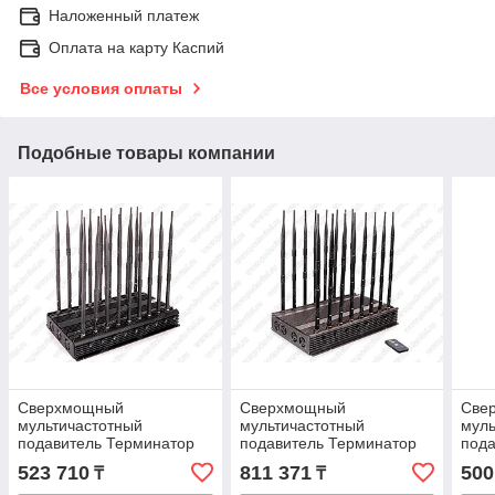
Наложенный платеж
Оплата на карту Каспий
Все условия оплаты
Подобные товары компании
Сверхмощный
Сверхмощный
Све
мультичастотный
мультичастотный
муль
подавитель Терминатор
подавитель Терминатор
пода
200
300
250
523 710
811 371
500
₸
₸