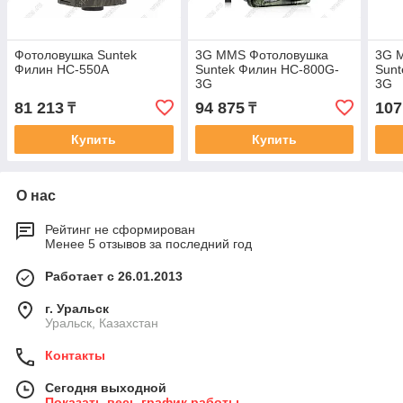
Фотоловушка Suntek
3G MMS Фотоловушка
3G 
Филин HC-550A
Suntek Филин HC-800G-
Sunt
3G
3G
81 213
94 875
107
₸
₸
Купить
Купить
О нас
Рейтинг не сформирован
Менее 5 отзывов за последний год
Работает с 26.01.2013
г. Уральск
Уральск, Казахстан
Контакты
Сегодня выходной
Показать весь график работы