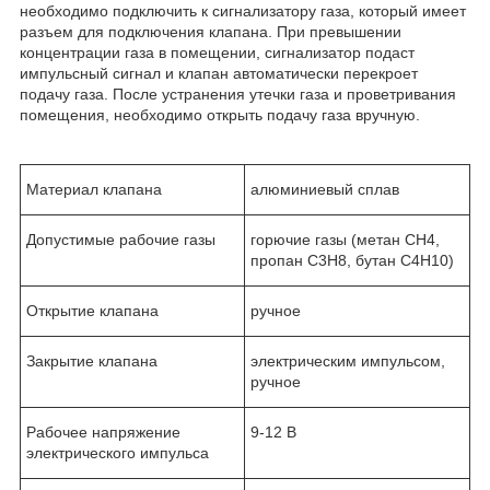
необходимо подключить к сигнализатору газа, который имеет
разъем для подключения клапана. При превышении
концентрации газа в помещении, сигнализатор подаст
импульсный сигнал и клапан автоматически перекроет
подачу газа. После устранения утечки газа и проветривания
помещения, необходимо открыть подачу газа вручную.
Материал клапана
алюминиевый сплав
Допустимые рабочие газы
горючие газы (метан СН
4
,
пропан С
3
Н
8
, бутан С
4
Н
10
)
Открытие клапана
ручное
Закрытие клапана
электрическим импульсом,
ручное
Рабочее напряжение
9-12 В
электрического импульса