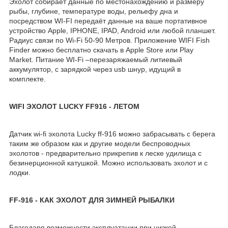
Эхолот собирает данные по местонахождению и размеру
рыбы, глубине, температуре воды, рельефу дна и
посредством WI-FI передаёт данные на ваше портативное
устройство Apple, IPHONE, IPAD, Android или любой планшет.
Радиус связи по Wi-Fi 50-90 Mетров. Приложение WIFI Fish
Finder можно бесплатно скачать в Apple Store или Play
Market. Питание WI-Fi –перезаряжаемый литиевый
аккумулятор, с зарядкой через usb шнур, идущий в
комплекте.
WIFI ЭХОЛОТ LUCKY FF916 - ЛЕТОМ
Датчик wi-fi эхолота Lucky ff-916 можно забрасывать с берега
таким же образом как и другие модели беспроводных
эхолотов - предварительно прикрепив к леске удилища с
безинерционной катушкой. Можно использовать эхолот и с
лодки.
FF-916 - КАК ЭХОЛОТ ДЛЯ ЗИМНЕЙ РЫБАЛКИ
Благодаря возможности эксплуатации при низкой