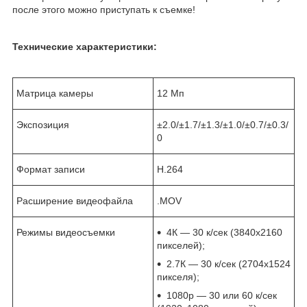
после этого можно приступать к съемке!
Технические характеристики:
Матрица камеры
12 Мп
Экспозиция
±2.0/±1.7/±1.3/±1.0/±0.7/±0.3/
0
Формат записи
H.264
Расширение видеофайла
.MOV
Режимы видеосъемки
4К — 30 к/сек (3840х2160
пикселей);
2.7К — 30 к/сек (2704х1524
пикселя);
1080р — 30 или 60 к/сек