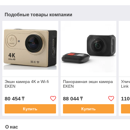
Подобные товары компании
Экшн камера 4K и Wi-fi
Панорамная экшн камера
Улич
EKEN
EKEN
Lin
80 454
88 044
110
₸
₸
Купить
Купить
О нас