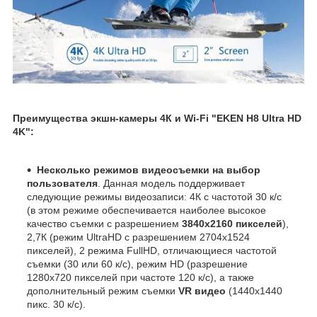
Преимущества экшн-камеры 4К и Wi-Fi "EKEN H8 Ultra HD
4K":
Несколько режимов видеосъемки на выбор
пользователя
. Данная модель поддерживает
следующие режимы видеозаписи: 4К c частотой 30 к/c
(в этом режиме обеспечивается наиболее высокое
качество съемки с разрешением
3840х2160 пикселей
),
2,7К (режим UltraHD с разрешением 2704х1524
пикселей), 2 режима FullHD, отличающиеся частотой
съемки (30 или 60 к/с), режим HD (разрешение
1280х720 пикселей при частоте 120 к/с), а также
дополнительный режим съемки
VR видео
(1440х1440
пикс. 30 к/с).