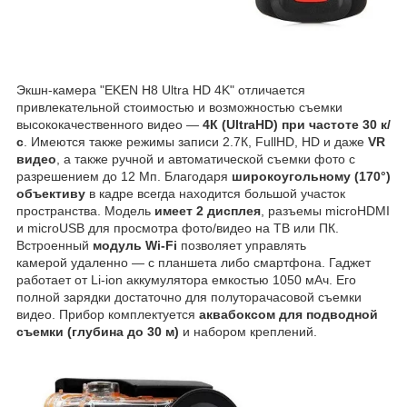
Экшн-камера "EKEN H8 Ultra HD 4K" отличается
привлекательной стоимостью и возможностью съемки
высококачественного видео —
4К (UltraHD) при частоте 30 к/
с
. Имеются также режимы записи 2.7К, FullHD, HD и даже
VR
видео
, а также ручной и автоматической съемки фото с
разрешением до 12 Мп. Благодаря
широкоугольному (170°)
объективу
в кадре всегда находится большой участок
пространства. Модель
имеет 2 дисплея
, разъемы microHDMI
и microUSB для просмотра фото/видео на ТВ или ПК.
Встроенный
модуль Wi-Fi
позволяет управлять
камерой удаленно — с планшета либо смартфона. Гаджет
работает от Li-ion аккумулятора емкостью 1050 мАч. Его
полной зарядки достаточно для полуторачасовой съемки
видео. Прибор комплектуется
аквабоксом для подводной
съемки (глубина до 30 м)
и набором креплений.