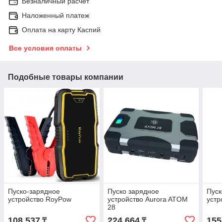
Безналичный расчет
Наложенный платеж
Оплата на карту Каспий
Все условия оплаты
Подобные товары компании
Пуско-зарядное
Пуско зарядное
Пуск
устройство RoyPow
устройство Aurora ATOM
устр
28
108 537
224 664
155
₸
₸