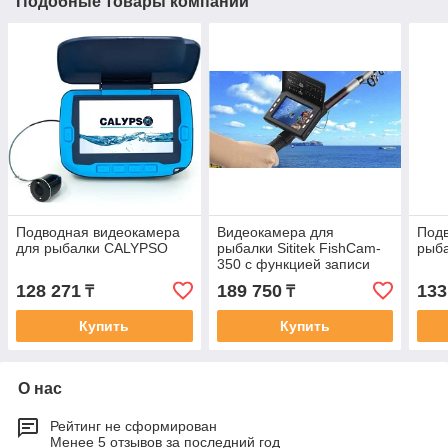
Подобные товары компании
Подводная видеокамера
Видеокамера для
Подв
для рыбалки CALYPSO
рыбалки Sititek FishCam-
рыб
350 с функцией записи
128 271
189 750
133
₸
₸
Купить
Купить
О нас
Рейтинг не сформирован
Менее 5 отзывов за последний год