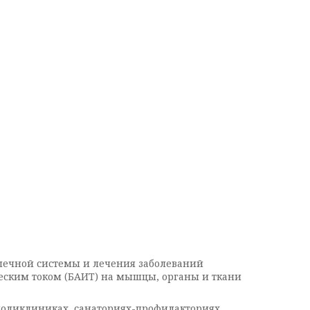
ечной системы и лечения заболеваний
ским током (БАИТ) на мышцы, органы и ткани
поликлиниках, санаториях-профилакториях,