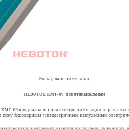
Электромиостимулятор
НЕВОТОН КМТ-09 девятиканальный
 КМТ-09
предназначен для электростимуляции нервно-мыш
ез кожу биполярным асимметричным импульсным электриче
лактических учреждениях различного профиля, больницах, 