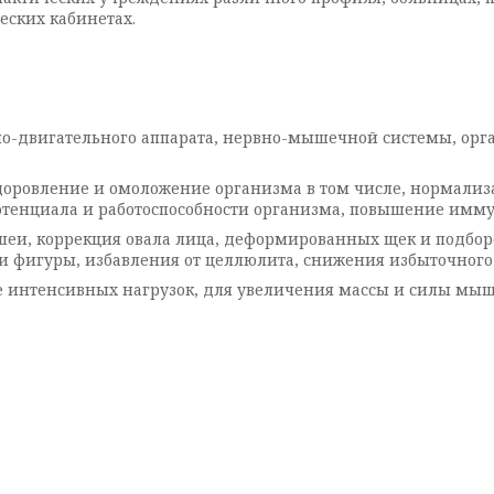
ских кабинетах.
но-двигательного аппарата, нервно-мышечной системы, орг
доровление и омоложение организма в том числе, нормализ
енциала и работоспособности организма, повышение иммунит
шеи, коррекция овала лица, деформированных щек и подбор
ии фигуры, избавления от целлюлита, снижения избыточного
е интенсивных нагрузок, для увеличения массы и силы мы