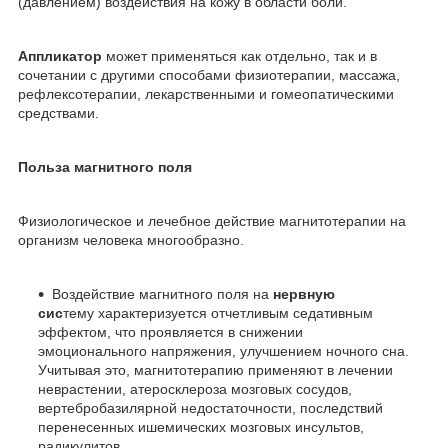
(давлением) воздействия на кожу в области боли.
Аппликатор
может применяться как отдельно, так и в
сочетании с другими способами физиотерапии, массажа,
рефлексотерапии, лекарственными и гомеопатическими
средствами.
Польза магнитного поля
Физиологическое и лечебное действие магнитотерапии на
организм человека многообразно.
Воздействие магнитного поля на
нервную
сис
тему характеризуется отчетливым седативным
эффектом, что проявляется в снижении
эмоционального напряжения, улучшением ночного сна.
Учитывая это, магнитотерапию применяют в лечении
неврастении, атеросклероза мозговых сосудов,
вертебробазилярной недостаточности, последствий
перенесенных ишемических мозговых инсультов,
радикулитов.