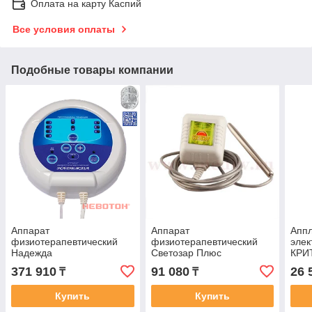
Оплата на карту Каспий
Все условия оплаты
Подобные товары компании
Аппарат
Аппарат
Апп
физиотерапевтический
физиотерапевтический
элек
Надежда
Светозар Плюс
КРИ
371 910
91 080
26 
₸
₸
Купить
Купить