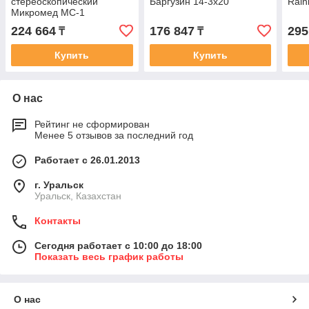
стереоскопический
Баргузин 14-3x20
Rai
Микромед МС-1
224 664
176 847
295
₸
₸
Купить
Купить
О нас
Рейтинг не сформирован
Менее 5 отзывов за последний год
Работает с 26.01.2013
г. Уральск
Уральск, Казахстан
Контакты
Сегодня работает с 10:00 до 18:00
Показать весь график работы
О нас