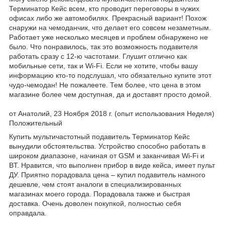
Терминатор Кейс всем, кто проводит переговоры в чужих
офисах либо же автомобилях. Прекрасный вариант! Похож
снаружи на чемоданчик, что делает его совсем незаметным.
Работает уже несколько месяцев и проблем обнаружено не
было. Что понравилось, так это возможность подавителя
работать сразу с 12-ю частотами. Глушит отлично как
мобильные сети, так и Wi-Fi. Если не хотите, чтобы вашу
информацию кто-то подслушал, что обязательно купите этот
чудо-чемодан! Не пожалеете. Тем более, что цена в этом
магазине более чем доступная, да и доставят просто домой.
от Анатолий, 23 Ноября 2018 г. (опыт использования Неделя)
Положительный
Купить мультичастотный подавитель Терминатор Кейс
вынудили обстоятельства. Устройство способно работать в
широком диапазоне, начиная от GSM и заканчивая Wi-Fi и
BT. Нравится, что выполнен прибор в виде кейса, имеет пульт
ДУ. Приятно порадовала цена – купил подавитель намного
дешевле, чем стоят аналоги в специализированных
магазинах моего города. Порадовала также и быстрая
доставка. Очень доволен покупкой, полностью себя
оправдала.