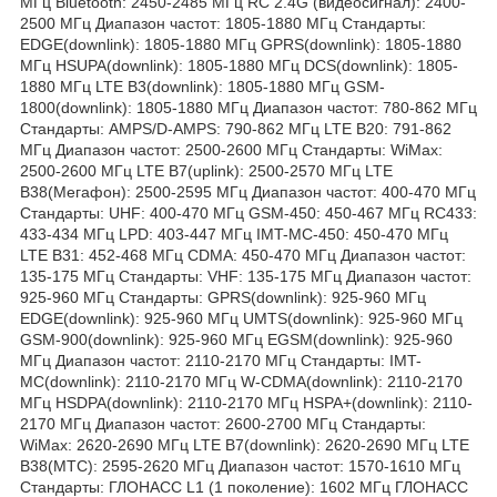
МГц Bluetooth: 2450-2485 МГц RC 2.4G (видеосигнал): 2400-
2500 МГц Диапазон частот: 1805-1880 МГц Стандарты:
EDGE(downlink): 1805-1880 МГц GPRS(downlink): 1805-1880
МГц HSUPA(downlink): 1805-1880 МГц DCS(downlink): 1805-
1880 МГц LTE B3(downlink): 1805-1880 МГц GSM-
1800(downlink): 1805-1880 МГц Диапазон частот: 780-862 МГц
Стандарты: AMPS/D-AMPS: 790-862 МГц LTE B20: 791-862
МГц Диапазон частот: 2500-2600 МГц Стандарты: WiMax:
2500-2600 МГц LTE B7(uplink): 2500-2570 МГц LTE
B38(Мегафон): 2500-2595 МГц Диапазон частот: 400-470 МГц
Стандарты: UHF: 400-470 МГц GSM-450: 450-467 МГц RC433:
433-434 МГц LPD: 403-447 МГц IMT-MC-450: 450-470 МГц
LTE B31: 452-468 МГц CDMA: 450-470 МГц Диапазон частот:
135-175 МГц Стандарты: VHF: 135-175 МГц Диапазон частот:
925-960 МГц Стандарты: GPRS(downlink): 925-960 МГц
EDGE(downlink): 925-960 МГц UMTS(downlink): 925-960 МГц
GSM-900(downlink): 925-960 МГц EGSM(downlink): 925-960
МГц Диапазон частот: 2110-2170 МГц Стандарты: IMT-
MC(downlink): 2110-2170 МГц W-CDMA(downlink): 2110-2170
МГц HSDPA(downlink): 2110-2170 МГц HSPA+(downlink): 2110-
2170 МГц Диапазон частот: 2600-2700 МГц Стандарты:
WiMax: 2620-2690 МГц LTE B7(downlink): 2620-2690 МГц LTE
B38(МТС): 2595-2620 МГц Диапазон частот: 1570-1610 МГц
Стандарты: ГЛОНАСС L1 (1 поколение): 1602 МГц ГЛОНАСС