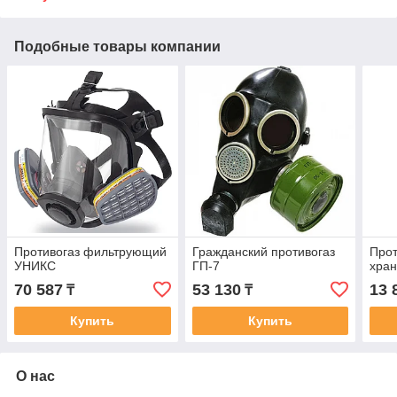
Подобные товары компании
Противогаз фильтрующий
Гражданский противогаз
Прот
УНИКС
ГП-7
хра
70 587
53 130
13 
₸
₸
Купить
Купить
О нас