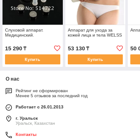
Слуховой аппарат.
Аппарат для ухода за
Аппа
Медицинский.
кожей лица и тела WELSS
15 290
53 130
50 
₸
₸
Купить
Купить
О нас
Рейтинг не сформирован
Менее 5 отзывов за последний год
Работает с 26.01.2013
г. Уральск
Уральск, Казахстан
Контакты