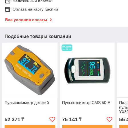
Наложенный платеж
Оплата на карту Каспий
Все условия оплаты
Подобные товары компании
Пульсоксиметр детский
Пульсоксиметр CMS 50 E
Пал
пуль
YX3
52 371
75 141
55 
₸
₸