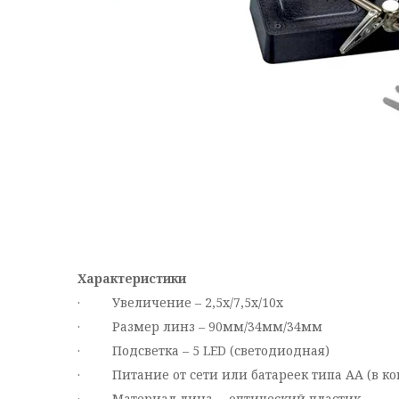
Характеристики
· Увеличение – 2,5х/7,5х/10х
· Размер линз – 90мм/34мм/34мм
· Подсветка – 5 LED (светодиодная)
· Питание от сети или батареек типа АА (в ко
· Материал линз – оптический пластик