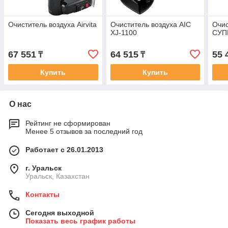
Очиститель воздуха Airvita
Очиститель воздуха AIC
Очис
XJ-1100
СУП
67 551
64 515
55 
₸
₸
Купить
Купить
О нас
Рейтинг не сформирован
Менее 5 отзывов за последний год
Работает с 26.01.2013
г. Уральск
Уральск, Казахстан
Контакты
Сегодня выходной
Показать весь график работы