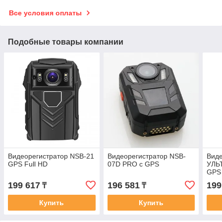
Все условия оплаты
Подобные товары компании
Видеорегистратор NSB-21
Видеорегистратор NSB-
Виде
GPS Full HD
07D PRO с GPS
УЛЬТ
GPS
199 617
196 581
199
₸
₸
Купить
Купить