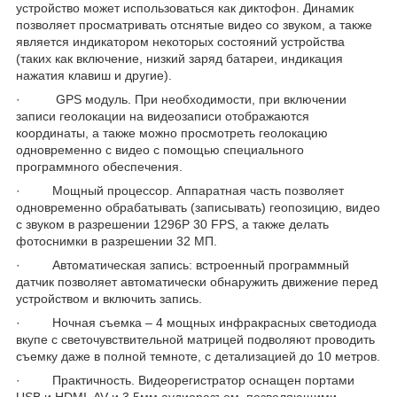
устройство может использоваться как диктофон. Динамик
позволяет просматривать отснятые видео со звуком, а также
является индикатором некоторых состояний устройства
(таких как включение, низкий заряд батареи, индикация
нажатия клавиш и другие).
· GPS модуль. При необходимости, при включении
записи геолокации на видеозаписи отображаются
координаты, а также можно просмотреть геолокацию
одновременно с видео с помощью специального
программного обеспечения.
· Мощный процессор. Аппаратная часть позволяет
одновременно обрабатывать (записывать) геопозицию, видео
с звуком в разрешении 1296P 30 FPS, а также делать
фотоснимки в разрешении 32 МП.
· Автоматическая запись: встроенный программный
датчик позволяет автоматически обнаружить движение перед
устройством и включить запись.
· Ночная съемка – 4 мощных инфракрасных светодиода
вкупе с светочувствительной матрицей подволяют проводить
съемку даже в полной темноте, с детализацией до 10 метров.
· Практичность. Видеорегистратор оснащен портами
USB и HDMI, AV и 3,5мм аудиоразъем, позволяющими