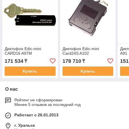
Диктофон Edic-mini
Диктофон Edic-mini
Дикт
CARD16 A97M
Card24S A102
A91
171 534
178 710
151
₸
₸
Купить
Купить
О нас
Рейтинг не сформирован
Менее 5 отзывов за последний год
Работает с 26.01.2013
г. Уральск