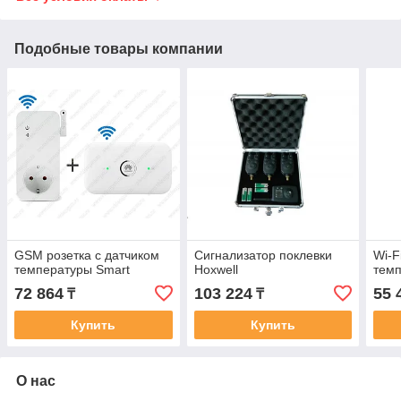
Подобные товары компании
GSM розетка с датчиком
Сигнализатор поклевки
Wi-F
температуры Smart
Hoxwell
темп
72 864
103 224
55 
₸
₸
Купить
Купить
О нас