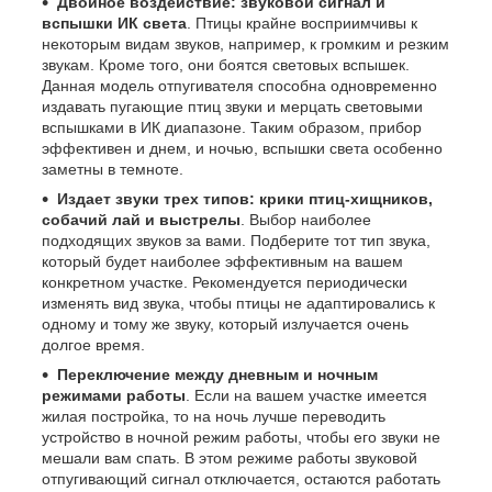
Двойное воздействие: звуковой сигнал и
вспышки ИК света
. Птицы крайне восприимчивы к
некоторым видам звуков, например, к громким и резким
звукам. Кроме того, они боятся световых вспышек.
Данная модель отпугивателя способна одновременно
издавать пугающие птиц звуки и мерцать световыми
вспышками в ИК диапазоне. Таким образом, прибор
эффективен и днем, и ночью, вспышки света особенно
заметны в темноте.
Издает звуки трех типов: крики птиц-хищников,
собачий лай и выстрелы
. Выбор наиболее
подходящих звуков за вами. Подберите тот тип звука,
который будет наиболее эффективным на вашем
конкретном участке. Рекомендуется периодически
изменять вид звука, чтобы птицы не адаптировались к
одному и тому же звуку, который излучается очень
долгое время.
Переключение между дневным и ночным
режимами работы
. Если на вашем участке имеется
жилая постройка, то на ночь лучше переводить
устройство в ночной режим работы, чтобы его звуки не
мешали вам спать. В этом режиме работы звуковой
отпугивающий сигнал отключается, остаются работать