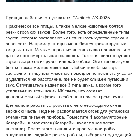
Принцип действия отпугивателя "Weitech WK-0025"
Практически все птицы, а также мелкие животные боятся
резких громких звуков. Более того, есть определенные типы
звуков, которые заставляют их испытывать чувство страха и
опасности. Например, птицы очень боятся криков крупных
хищных птиц. Мелкие пернатые инстинктивно понимают, что
для них это смертельная опасность. Также их сильно пугают
звуки выстрелов из ружья или лай собаки. Этих типов звуков
боятся также мелкие животные. Любой подобный звук
заставляет птицу или животное немедленно покинуть участок
и удалиться на расстояние, где не будет слышен пугающий
звук. Отпугиватель издает все 3 типа звука, а кроме того
усиливает их вспышками ИК света, что создает
дополнительный эффект, особенно в ночное время суток.
Для начала работы устройства с него необходимо снять
верхнюю часть. Под ней располагается отсек для установки
элементов питания прибора. Поместите 4 аккумуляторные
батарейки в этот отсек (батарейки входят в комплект
поставки). После этого выполните простую настройку
отпугивателя: задайте режим работы, выберите подходящий